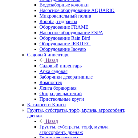
Водозаборные колонки
Насосное оборудование AQUARIO
Микрокапельный полив
Короба, гидранты
Оборудование FRAME
Насосное оборудование ESPA
Оборудование Rain Bird
Оборудование IRRITEC
Оборудование Inovato
Садовый инвентарь
Назад
Садовый инвентарь
Арка садовая
Заборчики декоративные
Компостер
Лента бордюрная
Опора для растений
Приствольные круги
Каталоги и Книги
Грунты, субстраты, торф, мульча, агросорбент,
дренаж
Назад
Грунты, субстраты, торф, мульча,
агросорбент, дренаж
Грунт для рассады