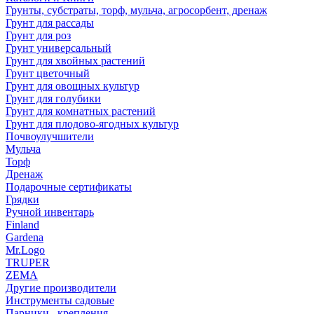
Грунты, субстраты, торф, мульча, агросорбент, дренаж
Грунт для рассады
Грунт для роз
Грунт универсальный
Грунт для хвойных растений
Грунт цветочный
Грунт для овощных культур
Грунт для голубики
Грунт для комнатных растений
Грунт для плодово-ягодных культур
Почвоулучшители
Мульча
Торф
Дренаж
Подарочные сертификаты
Грядки
Ручной инвентарь
Finland
Gardena
Mr.Logo
TRUPER
ZEMA
Другие производители
Инструменты садовые
Парники , крепления