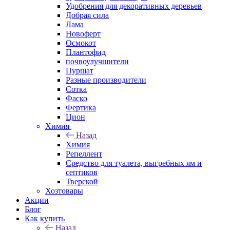
Удобрения для декоративных деревьев
Добрая сила
Лама
Новоферт
Осмокот
Плантофид
почвоулучшители
Пуршат
Разные производители
Сотка
Фаско
Фертика
Цион
Химия
Назад
Химия
Репеллент
Средство для туалета, выгребных ям и
септиков
Тверской
Хозтовары
Акции
Блог
Как купить
Назад