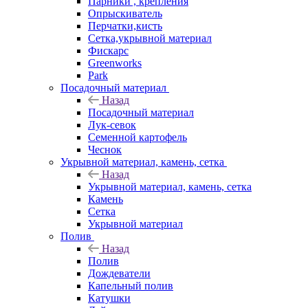
Парники , крепления
Опрыскиватель
Перчатки,кисть
Сетка,укрывной материал
Фискарс
Greenworks
Park
Посадочный материал
Назад
Посадочный материал
Лук-севок
Семенной картофель
Чеснок
Укрывной материал, камень, сетка
Назад
Укрывной материал, камень, сетка
Камень
Сетка
Укрывной материал
Полив
Назад
Полив
Дождеватели
Капельный полив
Катушки