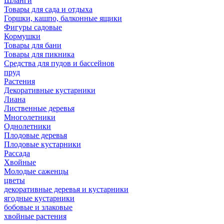
Шланги
Товары для сада и отдыха
Горшки, кашпо, балконные ящики
Фигуры садовые
Кормушки
Товары для бани
Товары для пикника
Средства для пудов и бассейнов
пруд
Растения
Декоративные кустарники
Лиана
Лиственные деревья
Многолетники
Однолетники
Плодовые деревья
Плодовые кустарники
Рассада
Хвойные
Молодые саженцы
цветы
декоративные деревья и кустарники
ягодные кустарники
бобовые и злаковые
хвойные растения