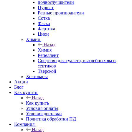
почвоулучшители
Пуршат
Разные производители
Сотка
Фаско
Фертика
Цион
Химия
Назад
Химия
Репеллент
Средство для туалета, выгребных ям и
септиков
Тверской
Хозтовары
Акции
Блог
Как купить
Назад
Как купить
Условия оплаты
Условия доставки
Политика обработки ПД
Компания
Назад