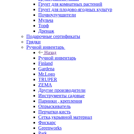
Грунт для комнатных растений
Грунт для плодово-ягодных культур
Почвоулучшители
Мульча
Торф
Дренаж
Подарочные сертификаты
Грядки
Ручной инвентарь
Назад
Ручной инвентарь
Finland
Gardena
Mr.Logo
TRUPER
ZEMA
Другие производители
Инструменты садовые
Парники , крепления
Опрыскиватель
Перчатки,кисть
Сетка,укрывной материал
Фискарс
Greenworks
Park