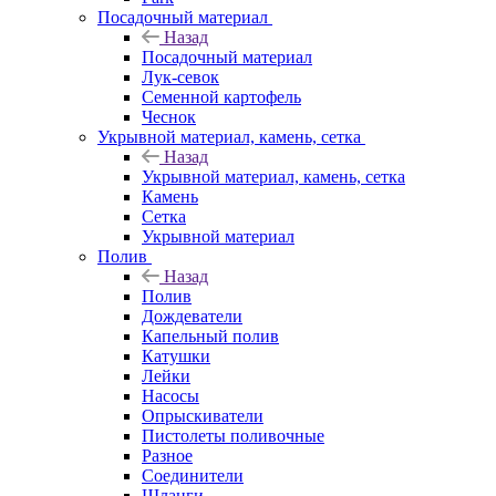
Посадочный материал
Назад
Посадочный материал
Лук-севок
Семенной картофель
Чеснок
Укрывной материал, камень, сетка
Назад
Укрывной материал, камень, сетка
Камень
Сетка
Укрывной материал
Полив
Назад
Полив
Дождеватели
Капельный полив
Катушки
Лейки
Насосы
Опрыскиватели
Пистолеты поливочные
Разное
Соединители
Шланги