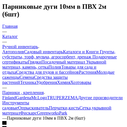
Парниковые дуги 10мм в ПВХ 2м
(6шт)
Главная
—
Каталог
—
Ручной инвентарь
Автополив
Садовый инвентарь
Каталоги и Книги
Грунты,
субстраты, торф, мульча, агросорбент, дренаж
Подарочные
сертификаты
Грядки
Посадочный материал
Укрывной
материал, камень, сетка
Полив
Товары для сада и
отдыха
Средства для пудов и бассейнов
Растения
Молодые
саженцы
Семена
Средства защиты
растений
Техника
Удобрения
Химия
Хозтовары
—
Парники , крепления
Finland
Gardena
Mr.Logo
TRUPER
ZEMA
Другие производители
Инструменты
садовые
Опрыскиватель
Перчатки,кисть
Сетка,укрывной
материал
Фискарс
Greenworks
Park
—
Парниковые дуги 10мм в ПВХ 2м (6шт)