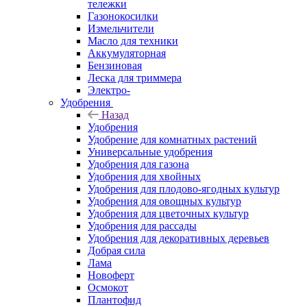
тележки
Газонокосилки
Измельчители
Масло для техники
Аккумуляторная
Бензиновая
Леска для триммера
Электро-
Удобрения
Назад
Удобрения
Удобрение для комнатных растений
Универсальные удобрения
Удобрения для газона
Удобрения для хвойных
Удобрения для плодово-ягодных культур
Удобрения для овощных культур
Удобрения для цветочных культур
Удобрения для рассады
Удобрения для декоративных деревьев
Добрая сила
Лама
Новоферт
Осмокот
Плантофид