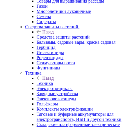
Товары для выращивания рассады
Газон
Многолетники луковичные
Семена
Сидераты
Средства защиты растений
Назад
Средства защиты растений
Бальзамы, садовые вары, краска садовая
Гербицид
Инсектициды
Родентициды
Стимуляторы роста
Фунгициды
Техника
Назад
Техника
Электротрициклы
Зарядные устройства
Электровелосипеды
Гольфкары
Комплекты электрификации
Тяговые и буферные аккумуляторы для
электротранспорта, ИБП и другой техники
Складские платформенные электрические