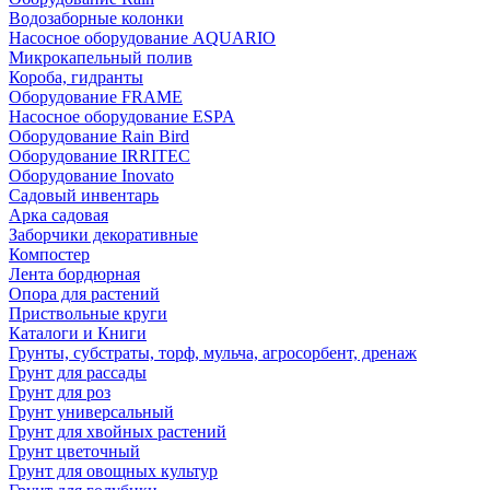
Водозаборные колонки
Насосное оборудование AQUARIO
Микрокапельный полив
Короба, гидранты
Оборудование FRAME
Насосное оборудование ESPA
Оборудование Rain Bird
Оборудование IRRITEC
Оборудование Inovato
Садовый инвентарь
Арка садовая
Заборчики декоративные
Компостер
Лента бордюрная
Опора для растений
Приствольные круги
Каталоги и Книги
Грунты, субстраты, торф, мульча, агросорбент, дренаж
Грунт для рассады
Грунт для роз
Грунт универсальный
Грунт для хвойных растений
Грунт цветочный
Грунт для овощных культур