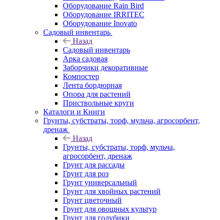
Оборудование Rain Bird
Оборудование IRRITEC
Оборудование Inovato
Садовый инвентарь
Назад
Садовый инвентарь
Арка садовая
Заборчики декоративные
Компостер
Лента бордюрная
Опора для растений
Приствольные круги
Каталоги и Книги
Грунты, субстраты, торф, мульча, агросорбент,
дренаж
Назад
Грунты, субстраты, торф, мульча,
агросорбент, дренаж
Грунт для рассады
Грунт для роз
Грунт универсальный
Грунт для хвойных растений
Грунт цветочный
Грунт для овощных культур
Грунт для голубики