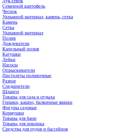
Лук-севок
Семенной картофель
Чеснок
Укрывной материал, камень, сетка
Камень
Сетка
Укрывной материал
Полив
Дождеватели
Капельный полив
Катушки
Лейки
Насосы
Опрыскиватели
Пистолеты поливочные
Разное
Соединители
Шланги
Товары для сада и отдыха
Горшки, кашпо, балконные ящики
Фигуры садовые
Кормушки
Товары для бани
Товары для пикника
Средства для пудов и бассейнов