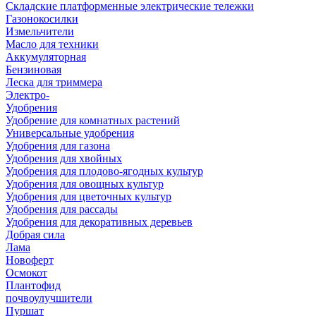
Складские платформенные электрические тележки
Газонокосилки
Измельчители
Масло для техники
Аккумуляторная
Бензиновая
Леска для триммера
Электро-
Удобрения
Удобрение для комнатных растений
Универсальные удобрения
Удобрения для газона
Удобрения для хвойных
Удобрения для плодово-ягодных культур
Удобрения для овощных культур
Удобрения для цветочных культур
Удобрения для рассады
Удобрения для декоративных деревьев
Добрая сила
Лама
Новоферт
Осмокот
Плантофид
почвоулучшители
Пуршат