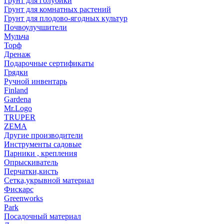
Грунт для голубики
Грунт для комнатных растений
Грунт для плодово-ягодных культур
Почвоулучшители
Мульча
Торф
Дренаж
Подарочные сертификаты
Грядки
Ручной инвентарь
Finland
Gardena
Mr.Logo
TRUPER
ZEMA
Другие производители
Инструменты садовые
Парники , крепления
Опрыскиватель
Перчатки,кисть
Сетка,укрывной материал
Фискарс
Greenworks
Park
Посадочный материал