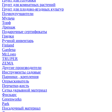
Грунт для голубики
Грунт для комнатных растений
Грунт для плодово-ягодных культур
Почвоулучшители
Мульча
Торф
Дренаж
Подарочные сертификаты
Грядки
Ручной инвентарь
Finland
Gardena
Mr.Logo
TRUPER
ZEMA
Другие производители
Инструменты садовые
Парники , крепления
Опрыскиватель
Перчатки,кисть
Сетка,укрывной материал
Фискарс
Greenworks
Park
Посадочный материал