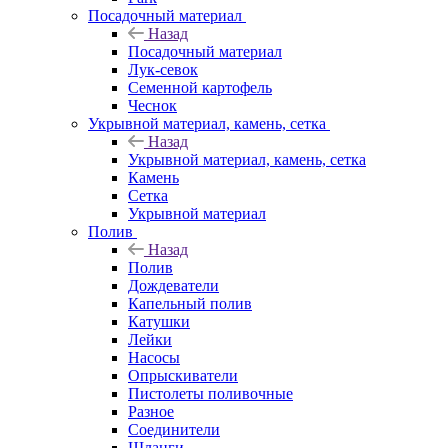
Посадочный материал
Назад
Посадочный материал
Лук-севок
Семенной картофель
Чеснок
Укрывной материал, камень, сетка
Назад
Укрывной материал, камень, сетка
Камень
Сетка
Укрывной материал
Полив
Назад
Полив
Дождеватели
Капельный полив
Катушки
Лейки
Насосы
Опрыскиватели
Пистолеты поливочные
Разное
Соединители
Шланги