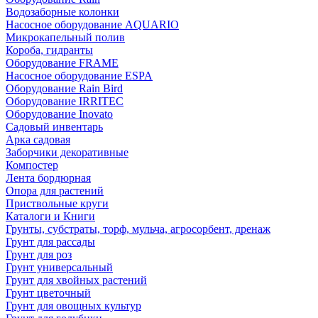
Водозаборные колонки
Насосное оборудование AQUARIO
Микрокапельный полив
Короба, гидранты
Оборудование FRAME
Насосное оборудование ESPA
Оборудование Rain Bird
Оборудование IRRITEC
Оборудование Inovato
Садовый инвентарь
Арка садовая
Заборчики декоративные
Компостер
Лента бордюрная
Опора для растений
Приствольные круги
Каталоги и Книги
Грунты, субстраты, торф, мульча, агросорбент, дренаж
Грунт для рассады
Грунт для роз
Грунт универсальный
Грунт для хвойных растений
Грунт цветочный
Грунт для овощных культур