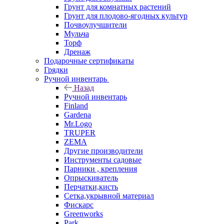
Грунт для комнатных растений
Грунт для плодово-ягодных культур
Почвоулучшители
Мульча
Торф
Дренаж
Подарочные сертификаты
Грядки
Ручной инвентарь
Назад
Ручной инвентарь
Finland
Gardena
Mr.Logo
TRUPER
ZEMA
Другие производители
Инструменты садовые
Парники , крепления
Опрыскиватель
Перчатки,кисть
Сетка,укрывной материал
Фискарс
Greenworks
Park