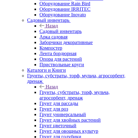
Оборудование Rain Bird
Оборудование IRRITEC
Оборудование Inovato
Садовый инвентарь
Назад
Садовый инвентарь
Арка садовая
Заборчики декоративные
Компостер
Лента бордюрная
Опора для растений
Приствольные круги
Каталоги и Книги
Грунты, субстраты, торф, мульча, агросорбент,
дренаж
Назад
Грунты, субстраты, торф, мульча,
агросорбент, дренаж
Грунт для рассады
Грунт для роз
Грунт универсальный
Грунт для хвойных растений
Грунт цветочный
Грунт для овощных культур
Грунт для голубики