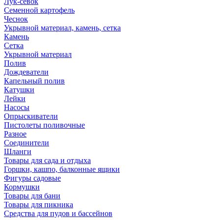
Лук-севок
Семенной картофель
Чеснок
Укрывной материал, камень, сетка
Камень
Сетка
Укрывной материал
Полив
Дождеватели
Капельный полив
Катушки
Лейки
Насосы
Опрыскиватели
Пистолеты поливочные
Разное
Соединители
Шланги
Товары для сада и отдыха
Горшки, кашпо, балконные ящики
Фигуры садовые
Кормушки
Товары для бани
Товары для пикника
Средства для пудов и бассейнов