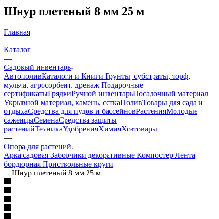
Шнур плетеный 8 мм 25 м
Главная
—
Каталог
—
Садовый инвентарь
Автополив
Каталоги и Книги
Грунты, субстраты, торф,
мульча, агросорбент, дренаж
Подарочные
сертификаты
Грядки
Ручной инвентарь
Посадочный материал
Укрывной материал, камень, сетка
Полив
Товары для сада и
отдыха
Средства для пудов и бассейнов
Растения
Молодые
саженцы
Семена
Средства защиты
растений
Техника
Удобрения
Химия
Хозтовары
—
Опора для растений
Арка садовая
Заборчики декоративные
Компостер
Лента
бордюрная
Приствольные круги
—
Шнур плетеный 8 мм 25 м