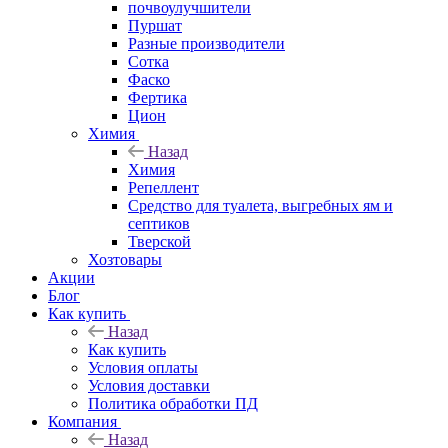
почвоулучшители
Пуршат
Разные производители
Сотка
Фаско
Фертика
Цион
Химия
Назад
Химия
Репеллент
Средство для туалета, выгребных ям и
септиков
Тверской
Хозтовары
Акции
Блог
Как купить
Назад
Как купить
Условия оплаты
Условия доставки
Политика обработки ПД
Компания
Назад