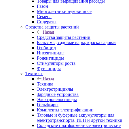
Товары для выращивания рассады
Газон
Многолетники луковичные
Семена
Сидераты
Средства защиты растений
Назад
Средства защиты растений
Бальзамы, садовые вары, краска садовая
Гербицид
Инсектициды
Родентициды
Стимуляторы роста
Фунгициды
Техника
Назад
Техника
Электротрициклы
Зарядные устройства
Электровелосипеды
Гольфкары
Комплекты электрификации
Тяговые и буферные аккумуляторы для
электротранспорта, ИБП и другой техники
Складские платформенные электрические