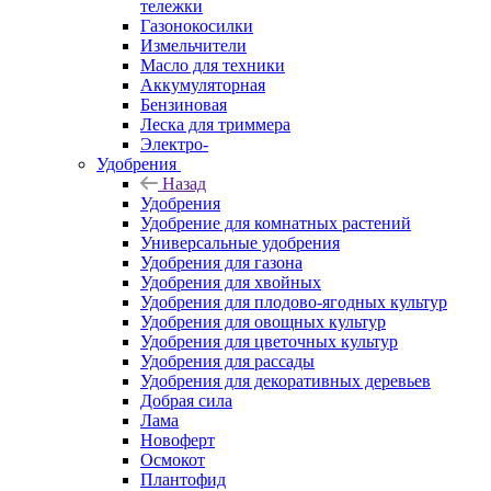
тележки
Газонокосилки
Измельчители
Масло для техники
Аккумуляторная
Бензиновая
Леска для триммера
Электро-
Удобрения
Назад
Удобрения
Удобрение для комнатных растений
Универсальные удобрения
Удобрения для газона
Удобрения для хвойных
Удобрения для плодово-ягодных культур
Удобрения для овощных культур
Удобрения для цветочных культур
Удобрения для рассады
Удобрения для декоративных деревьев
Добрая сила
Лама
Новоферт
Осмокот
Плантофид