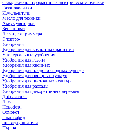
Складские платформенные электрические тележки
Газонокосилки
Измельчители
Масло для техники
Аккумуляторная
Бензиновая
Леска для триммера
Электро-
Удобрения
Удобрение для комнатных растений
Универсальные удобрения
Удобрения для газона
Удобрения для хвойных
Удобрения для плодово-ягодных культур
Удобрения для овощных культур
Удобрения для цветочных культур
Удобрения для рассады
Удобрения для декоративных деревьев
Добрая сила
Лама
Новоферт
Осмокот
Плантофид
почвоулучшители
Пуршат